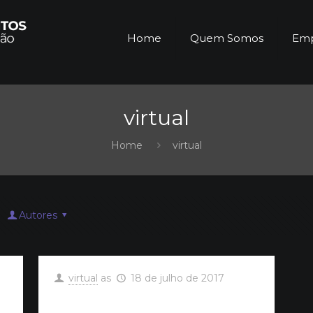
Home
Quem Somos
Emp
virtual
Home
virtual
Autores
virtual
as
18 de julho de 2017
!
Hello world!