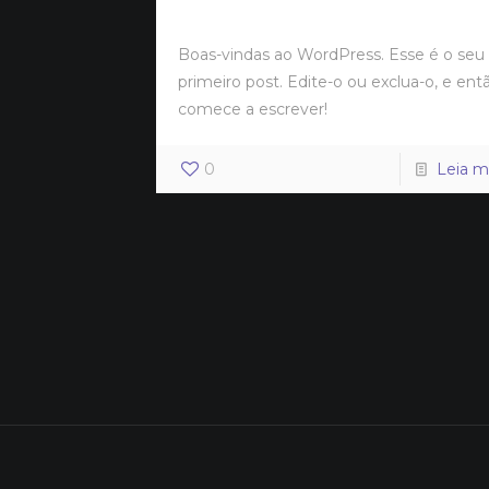
Boas-vindas ao WordPress. Esse é o seu
primeiro post. Edite-o ou exclua-o, e ent
comece a escrever!
0
Leia m