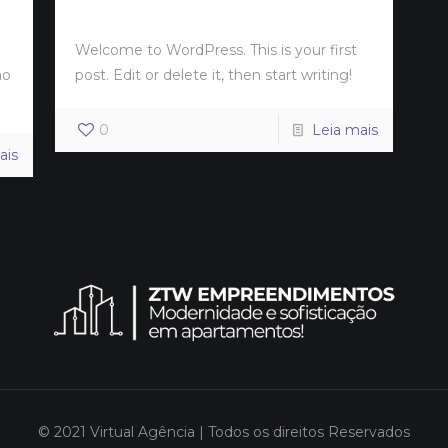
Welcome to WordPress. This is your first
ão
post. Edit or delete it, then start writing!
0
Leia mais
ais
© 2021 Virtual Agência | Todos os direitos Reservados